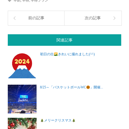
早割
,
早得
,
早得プラン
前の記事
次の記事
関連記事
初日の出
きれいに撮れました(^^)
8/25～「バスケットボールWC
」開催...
メリークリスマス