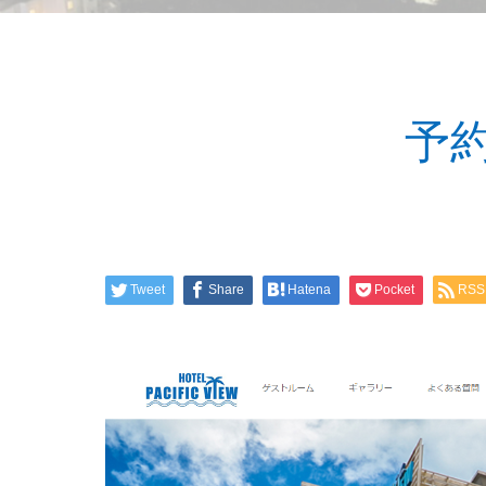
予
Tweet
Share
Hatena
Pocket
RSS