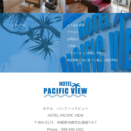
トップページ
よくある質問
アクセス
お問合せ
ご予約
デイユース（ご休憩）予約
特定商取引法に基づく表記（宿泊予約）
ホテル パシフィックビュー
HOTEL PACIFIC VIEW
〒904-2173 沖縄県沖縄市比屋根7-6-7
Phone：098-930-1401